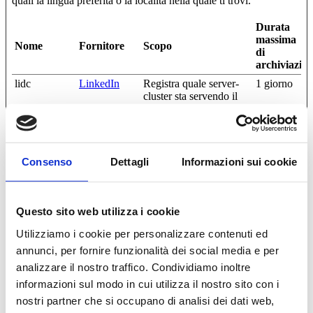
quali la lingua preferita o la località nella quale ti trovi.
Durata
massima
Nome
Fornitore
Scopo
di
archiviazio
lidc
LinkedIn
Registra quale server-
1 giorno
cluster sta servendo il
visitatore. Questo è
usato nel contesto del
bilanciamento del
carico, al fine di
ottimizzare l'esperienza
Consenso
Dettagli
Informazioni sui cookie
dell'utente.
Questo sito web utilizza i cookie
Statistiche (9)
Utilizziamo i cookie per personalizzare contenuti ed
annunci, per fornire funzionalità dei social media e per
I cookie statistici aiutano i proprietari del sito web a capire come i
visitatori interagiscono con i siti raccogliendo e trasmettendo
analizzare il nostro traffico. Condividiamo inoltre
informazioni in forma anonima.
informazioni sul modo in cui utilizza il nostro sito con i
nostri partner che si occupano di analisi dei dati web,
Durata