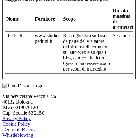
Durata
massima
Nome
Fornitore
Scopo
di
archiviazio
fbssls_#
www.studio
Raccoglie dati sull'uso
Sessione
pedrini.it
da parte del visitatore
del sistema di commenti
sul sito web e su quali
blog / articoli ha letto.
Questo può essere usato
per scopi di marketing.
Via persicetana Vecchia 7/6
40132 Bologna
P.Iva 02190761201
Cap. Sociale 63'215€
Privacy Policy
Cookie Policy
Centro di Ricerca
Whistleblowing