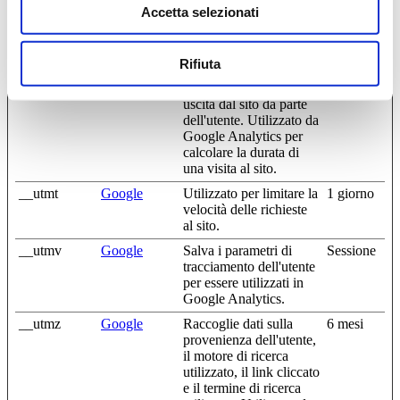
Accetta selezionati
Google Analytics per
calcolare la durata di
una visita al sito.
Rifiuta
__utmc
Google
Registra un timestamp
Sessione
con l'orario esatto di
uscita dal sito da parte
dell'utente. Utilizzato da
Google Analytics per
calcolare la durata di
una visita al sito.
__utmt
Google
Utilizzato per limitare la
1 giorno
velocità delle richieste
al sito.
__utmv
Google
Salva i parametri di
Sessione
tracciamento dell'utente
per essere utilizzati in
Google Analytics.
__utmz
Google
Raccoglie dati sulla
6 mesi
provenienza dell'utente,
il motore di ricerca
utilizzato, il link cliccato
e il termine di ricerca